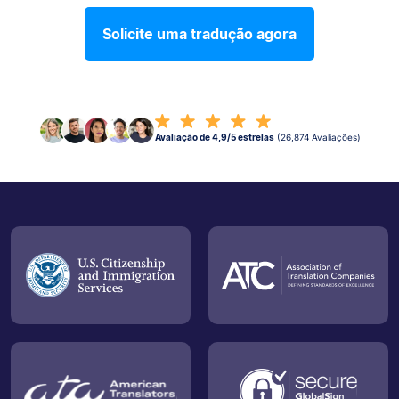
Solicite uma tradução agora
Avaliação de 4,9/5 estrelas
(26,874 Avaliações)