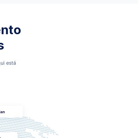
ento
s
ui está