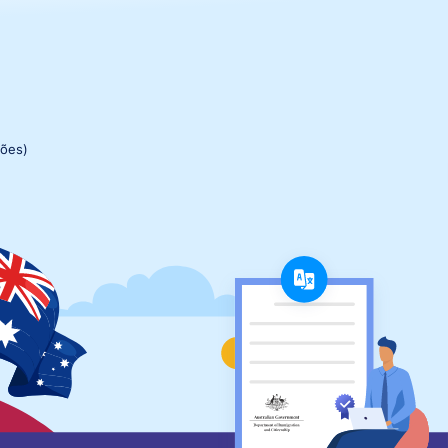
ções)