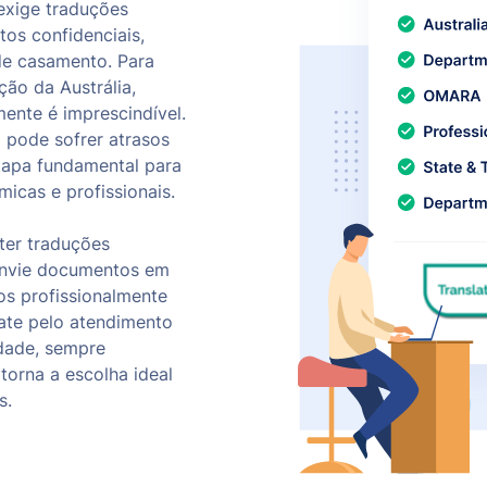
exige traduções
os confidenciais,
de casamento. Para
ão da Austrália,
ente é imprescindível.
 pode sofrer atrasos
tapa fundamental para
icas e profissionais.
bter traduções
 Envie documentos em
os profissionalmente
ate pelo atendimento
idade, sempre
orna a escolha ideal
s.