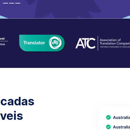
icadas
íveis