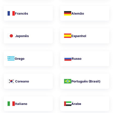
Francês
Alemão
Japonês
Espanhol
Grego
Russo
Coreano
Português (Brasil)
Italiano
Árabe