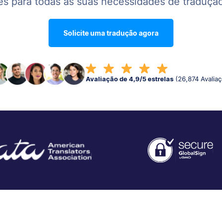
s para todas as suas necessidades de tradução
Solicite uma tradução agora
Avaliação de 4,9/5 estrelas
(26,874 Avalia