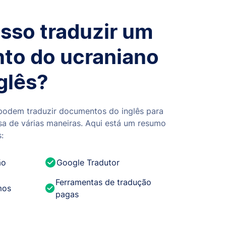
so traduzir um
to do ucraniano
glês?
podem traduzir documentos do inglês para
sa de várias maneiras. Aqui está um resumo
:
ão
Google Tradutor
Ferramentas de tradução
mos
pagas