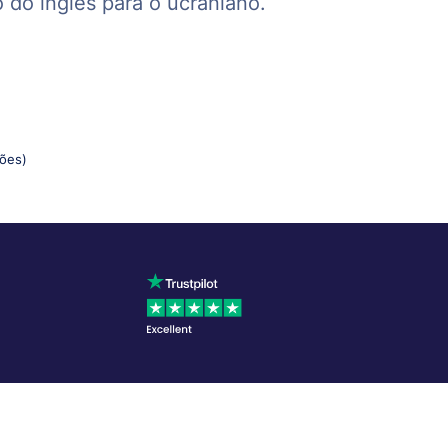
 do inglês para o ucraniano.
ções)