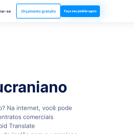
rar-se
Orçamento gratuito
Faça seu pedido agora
ucraniano
o? Na internet, você pode
ontratos comerciais
id Translate