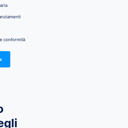
aria
nanziamenti
 e conformità
a
o
egli