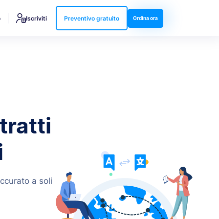
o
Iscriviti
Preventivo gratuito
Ordina ora
tratti
i
ccurato a soli