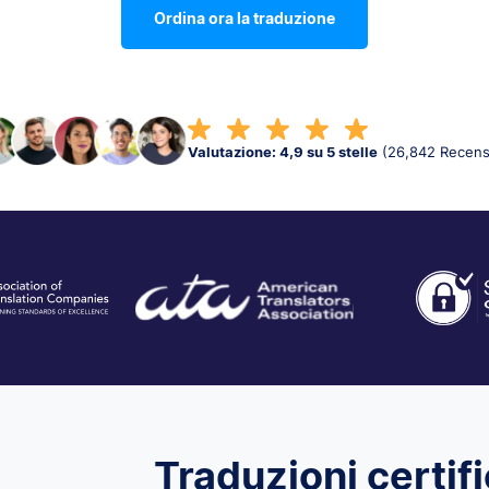
Ordina ora la traduzione
Valutazione: 4,9 su 5 stelle
(26,842 Recens
Traduzioni certifi