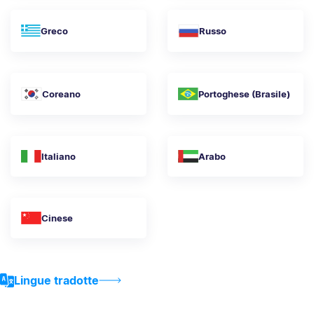
Greco
Russo
Coreano
Portoghese (Brasile)
Italiano
Arabo
Cinese
Lingue tradotte