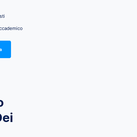
sti
accademico
a
o
Dei