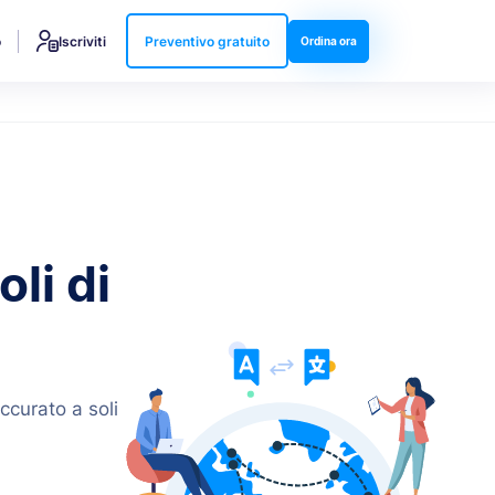
o
Iscriviti
Preventivo gratuito
Ordina ora
oli di
ccurato a soli