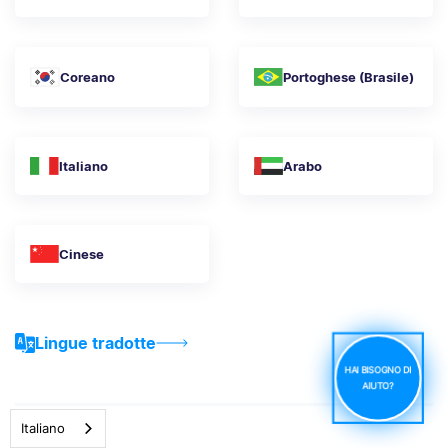
Coreano
Portoghese (Brasile)
Italiano
Arabo
Cinese
Lingue tradotte
HAI BISOGNO DI
AIUTO?
Italiano