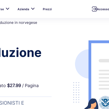
rse
Azienda
Prezzi
Access
raduzione in norvegese
aduzione
vato
$27.99
/ Pagina
IONISTI E