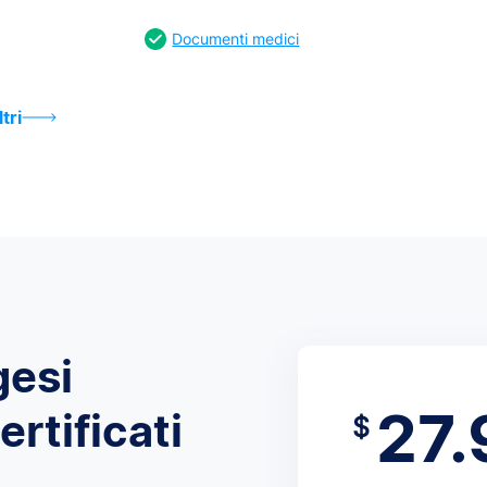
Documenti medici
ltri
gesi
27.
ertificati
$