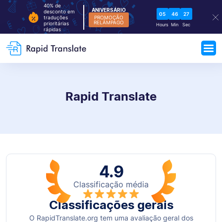
40% de
ANIVERSÁRIO
desconto em
05
46
26
traduções
PROMOÇÃO
RELÂMPAGO
prioritárias
Hours
Min
Sec
rápidas
Rapid Translate
4.9
Classificação média
Classificações gerais
O RapidTranslate.org tem uma avaliação geral dos