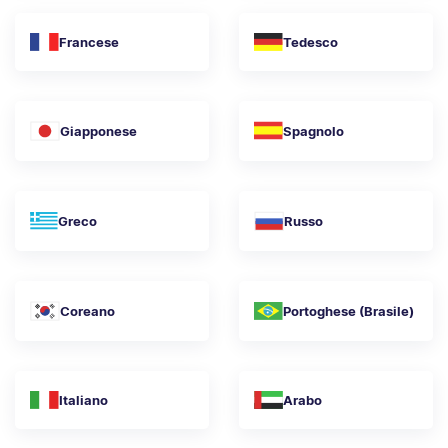
Francese
Tedesco
Giapponese
Spagnolo
Greco
Russo
Coreano
Portoghese (Brasile)
Italiano
Arabo