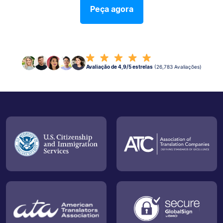
Peça agora
Avaliação de 4,9/5 estrelas
(26,783 Avaliações)