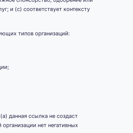
г; и (c) соответствует контексту
ующих типов организаций:
ции;
(a) данная ссылка не создаст
й организации нет негативных