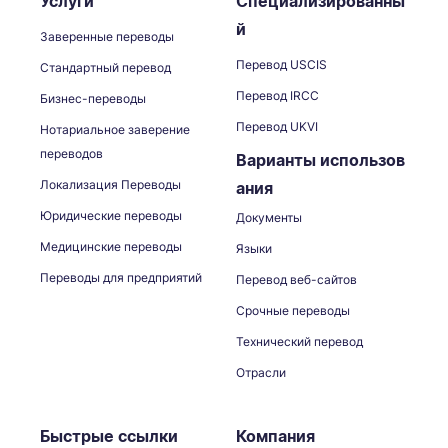
Услуги
Специализированны
й
Заверенные переводы
Перевод USCIS
Стандартный перевод
Перевод IRCC
Бизнес-переводы
Перевод UKVI
Нотариальное заверение
переводов
Варианты использов
Локализация Переводы
ания
Юридические переводы
Документы
Медицинские переводы
Языки
Переводы для предприятий
Перевод веб-сайтов
Срочные переводы
Технический перевод
Отрасли
Быстрые ссылки
Компания