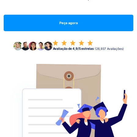
Peça agora
Avaliação de 4,9/5 estrelas
(26,937 Avaliações)