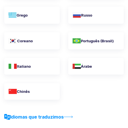
Grego
Russo
Coreano
Português (Brasil)
Italiano
Árabe
Chinês
Idiomas que traduzimos