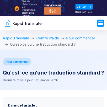
40% de
réduction sur
ANNIVERSAIRE
04
20
14
les
VENTE
traductions
Hours
Min
Sec
FLASH
prioritaires
rapides
Rapid Translate
Centre d'aide
Pour commencer
Qu'est-ce qu'une traduction standard ?
Pour commencer
Qu'est-ce qu'une traduction standard ?
Dernière mise à jour : 11 janvier 2026
Dans cet article :