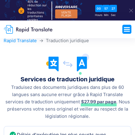
40% de
réduction sur
ANNIVERSAIRE
00
57
26
les
VENTE
traductions
Hours
Min
Sec
FLASH
prioritaires
rapides
Rapid Translate
Traduction juridique
Services de traduction juridique
Traduisez des documents juridiques dans plus de 60
langues sans aucune erreur grâce à Rapid Translate
services de traduction uniquement
$27.99
par page
. Nous
préservons votre sens originel et
veiller au respect de la
législation régionale.
Délais d'exécution les plus courts avec