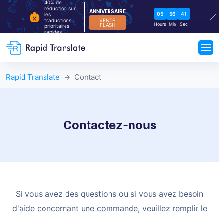
40% de
réduction sur
ANNIVERSAIRE
05
56
40
les
VENTE
traductions
Hours
Min
Sec
FLASH
prioritaires
rapides
Rapid Translate
Contact
Contactez-nous
Si vous avez des questions ou si vous avez besoin
d'aide concernant une commande, veuillez remplir le