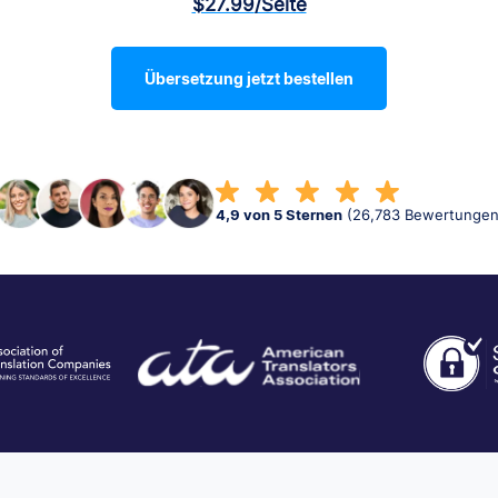
$27.99
/Seite
Übersetzung jetzt bestellen
4,9 von 5 Sternen
(26,783 Bewertungen