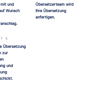
 mit und
Übersetzerteam wird
 auf Wunsch
Ihre Übersetzung
anfertigen.
anschlag.
T 5
ge Übersetzung
n zur
en
ung und
gung
chickt.