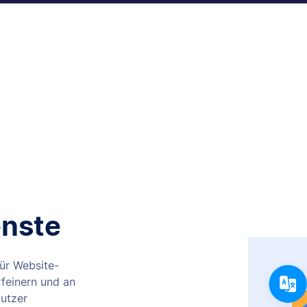
nste
für Website-
rfeinern und an
Nutzer