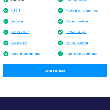
USCIS
Medizinische Unterlagen
Verträge
Steuerunterlagen
Führerschein
Kontoauszüge
Reisepässe
Sterbeurkunden
Adoptionsdokumente
Juristische Dokumente
Jetzt bestellen