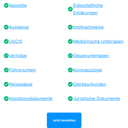
Apostille
Eidesstattliche
Erklärungen
Ausweise
Impfnachweise
USCIS
Medizinische Unterlagen
Verträge
Steuerunterlagen
Führerschein
Kontoauszüge
Reisepässe
Sterbeurkunden
Adoptionsdokumente
Juristische Dokumente
Jetzt bestellen