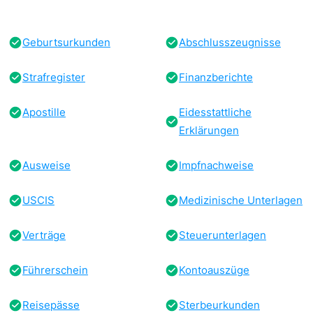
Geburtsurkunden
Abschlusszeugnisse
Strafregister
Finanzberichte
Apostille
Eidesstattliche
Erklärungen
Ausweise
Impfnachweise
USCIS
Medizinische Unterlagen
Verträge
Steuerunterlagen
Führerschein
Kontoauszüge
Reisepässe
Sterbeurkunden