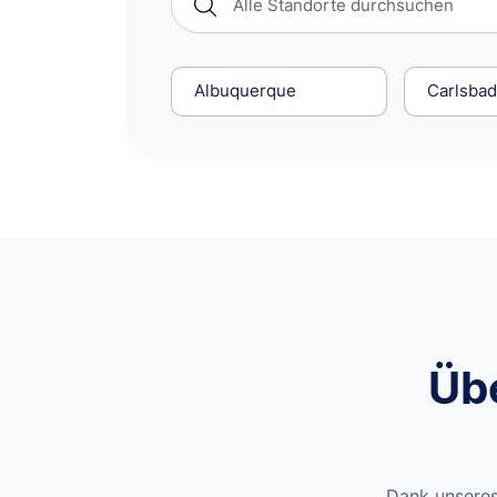
Albuquerque
Carlsba
Üb
Dank unseres