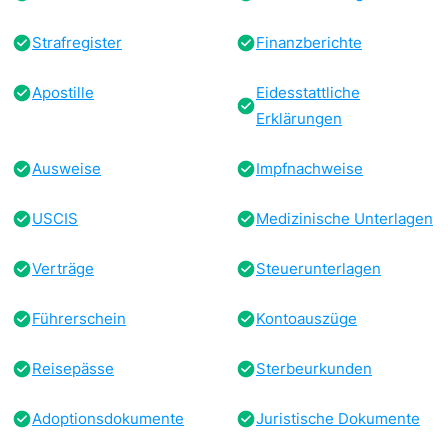
Strafregister
Finanzberichte
Apostille
Eidesstattliche
Erklärungen
Ausweise
Impfnachweise
USCIS
Medizinische Unterlagen
Verträge
Steuerunterlagen
Führerschein
Kontoauszüge
Reisepässe
Sterbeurkunden
Adoptionsdokumente
Juristische Dokumente