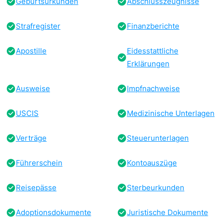
Geburtsurkunden
Abschlusszeugnisse
Strafregister
Finanzberichte
Apostille
Eidesstattliche
Erklärungen
Ausweise
Impfnachweise
USCIS
Medizinische Unterlagen
Verträge
Steuerunterlagen
Führerschein
Kontoauszüge
Reisepässe
Sterbeurkunden
Adoptionsdokumente
Juristische Dokumente