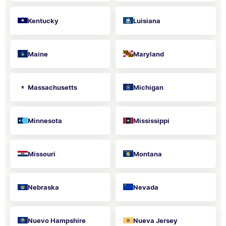
Kentucky
Luisiana
Maine
Maryland
Massachusetts
Michigan
Minnesota
Mississippi
Missouri
Montana
Nebraska
Nevada
Nuevo Hampshire
Nueva Jersey