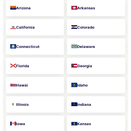
Arizona
Arkansas
California
Colorado
Connecticut
Delaware
Florida
Georgia
Hawái
Idaho
Illinois
Indiana
Iowa
Kansas