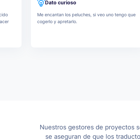
Dato curioso
ntizando
puedo dejar de amar el el italiano.
e
cido
Me encantan los peluches, si veo uno tengo que
acer
cogerlo y apretarlo.
Nuestros gestores de proyectos se
se aseguran de que los traducto