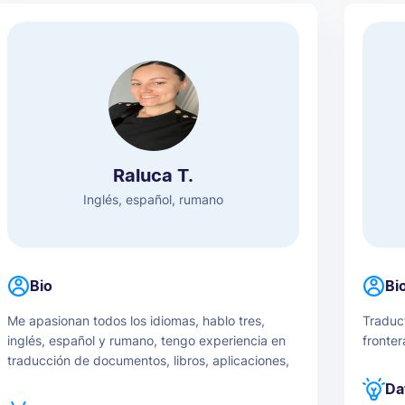
Raluca T.
Inglés, español, rumano
Bio
Bi
Me apasionan todos los idiomas, hablo tres,
Traduct
inglés, español y rumano, tengo experiencia en
fronter
traducción de documentos, libros, aplicaciones,
páginas web, blogs etc.
Da