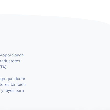
proporcionan
traductores
ATA).
nga que dudar
ctores también
 y leyes para