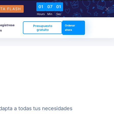
01
07
00
TA FLASH
Hours
Min
Sec
egístrese
Presupuesto
Ordenar
gratuito
ahora
en
adapta a todas tus necesidades