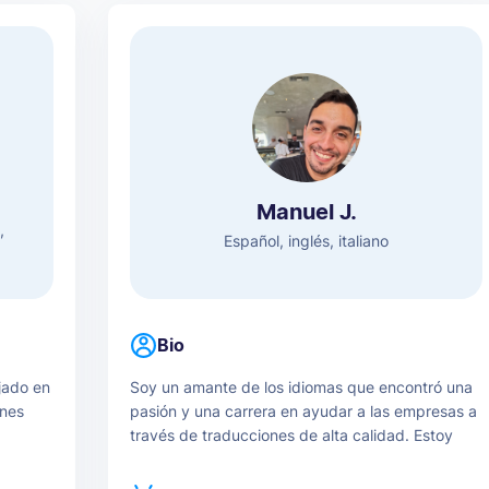
Manuel J.
,
Español, inglés, italiano
Bio
jado en
Soy un amante de los idiomas que encontró una
ones
pasión y una carrera en ayudar a las empresas a
través de traducciones de alta calidad. Estoy
tar no
como pez en el agua con el español, admiro y
l
me impresiona el inglés todos los días, y no