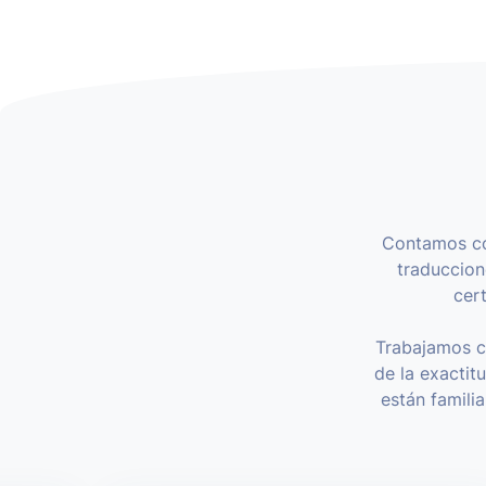
Contamos co
traduccion
cert
Trabajamos c
de la exactit
están famili