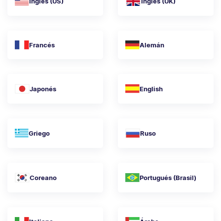
Inglés (US)
Inglés (UK)
Francés
Alemán
Japonés
English
Griego
Ruso
Coreano
Portugués (Brasil)