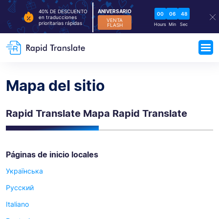
ANIVERSARIO
40% DE DESCUENTO
00
06
47
en traducciones
VENTA
prioritarias rápidas
Hours
Min
Sec
FLASH
Mapa del sitio
Rapid Translate Mapa Rapid Translate
Páginas de inicio locales
Українська
Русский
Italiano