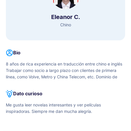
delante la satisfacción y felicidad del cliente. Creo espacio
para la auto-mejora, por ser de mente abierta a las
Eleanor C.
sugerencias, ideas y críticas en otros para entregar el mejor
trabajo de calidad, la creación de una relación de trabajo
Chino
amigable.
Bio
8 años de rica experiencia en traducción entre chino e inglés
Trabajar como socio a largo plazo con clientes de primera
línea, como Volve, Metro y China Telecom, etc. Dominio de
Microsoft office, SPSS, Nvivo, Auto CAD, Trados, etc. BEC
Nivel Avanzado, TEM 8, IELTS 7,5 Honesto, fiable y
Dato curioso
comprometido con la precisión de cada palabra.
Me gusta leer novelas interesantes y ver películas
inspiradoras. Siempre me dan mucha alegría.