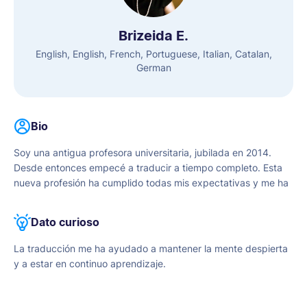
Brizeida E.
English, English, French, Portuguese, Italian, Catalan,
German
Bio
Soy una antigua profesora universitaria, jubilada en 2014.
Desde entonces empecé a traducir a tiempo completo. Esta
nueva profesión ha cumplido todas mis expectativas y me ha
dado la oportunidad de aprender nuevas habilidades y
competencias. Traduzco del español al inglés y viceversa. A
Dato curioso
estos idiomas he añadido la traducción del francés,
portugués, italiano, catalán y alemán al español o al inglés. La
La traducción me ha ayudado a mantener la mente despierta
traducción mantiene mi mente joven y sana. Simplemente me
y a estar en continuo aprendizaje.
encanta.