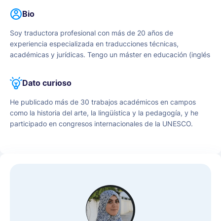
Bio
Soy traductora profesional con más de 20 años de
experiencia especializada en traducciones técnicas,
académicas y jurídicas. Tengo un máster en educación (inglés
y literatura) y un doctorado en historia del arte, lo que me
proporciona una base sólida para realizar traducciones
Dato curioso
precisas y matizadas. Me enorgullece entregar un trabajo
preciso y adecuado al contexto, cumpliendo plazos
He publicado más de 30 trabajos académicos en campos
ajustados. Lo que más me gusta de la traducción es el reto de
como la historia del arte, la lingüística y la pedagogía, y he
tender puentes entre lenguas y culturas, asegurándome de
participado en congresos internacionales de la UNESCO.
que cada detalle se comunique eficazmente.