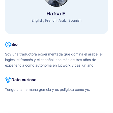
Hafsa E.
English, French, Arab, Spanish
Bio
Soy una traductora experimentada que domina el árabe, el
inglés, el francés y el español, con más de tres años de
experiencia como autónoma en Upwork y casi un año
trabajando con RapidTranslate. Me especializo en realizar
traducciones precisas y con matices culturales que
Dato curioso
garanticen que el mensaje resuene en el público objetivo. Mi
pasión por los idiomas y la atención al detalle impulsan mi
Tengo una hermana gemela y es políglota como yo.
compromiso de ofrecer un trabajo de alta calidad a mis
clientes.