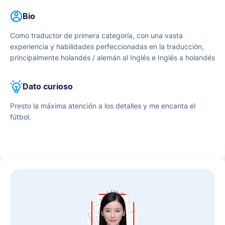
Bio
Como traductor de primera categoría, con una vasta
experiencia y habilidades perfeccionadas en la traducción,
principalmente holandés / alemán al Inglés e Inglés a holandés
/ alemán traducciones con una perspicacia de conocimiento,
Un ingeniero bilingüe profesional y traductor que vive en
Dato curioso
Berlín, Alemania. Nacido y criado en Berlín de madre
holandesa-alemana y padre británico. Me licencié en Lengua
Presto la máxima atención a los detalles y me encanta el
Inglesa por la Universidad de Middlesex y obtuve un máster
fútbol.
en Relaciones Internacionales por la Universidad de Exeter. El
hecho de tener padres de diferente origen y nacionalidad me
ha brindado la exquisita oportunidad y capacidad de
aprender y conversar con fluidez en múltiples idiomas a lo
largo del tiempo. Con una habilidad localizada en el uso del
Inglés, Holandés y Alemán. MIS VALORES DEFENDIDOS:
+TIMELY +PERFORMANCE +PROFESSIONALISM
+EXCELLENCE +QUALITY ASSURANCE MI FILOSOFÍA: Los
clientes, lo más primordial, es por lo que damos el mejor o
servicio de calidad y entrega puntual del mismo. Pongo por