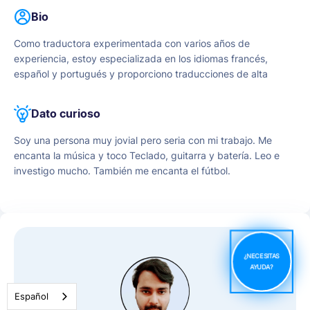
Bio
Como traductora experimentada con varios años de
experiencia, estoy especializada en los idiomas francés,
español y portugués y proporciono traducciones de alta
calidad con precisión y sensibilidad cultural. Me apasiona
salvar las diferencias lingüísticas y culturales. Con un historial
Dato curioso
probado de traducciones de alta calidad, he trabajado con
varias empresas para ayudarles a ampliar su alcance global.
Soy una persona muy jovial pero seria con mi trabajo. Me
Mi compromiso con la precisión, la sensibilidad cultural y la
encanta la música y toco Teclado, guitarra y batería. Leo e
entrega puntual me han granjeado una reputación de
investigo mucho. También me encanta el fútbol.
traductora fiable y cualificada.
¿NECESITAS
AYUDA?
Español