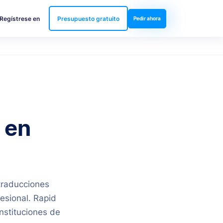
Regístrese en
Presupuesto gratuito
Pedir ahora
 en
traducciones
esional. Rapid
instituciones de