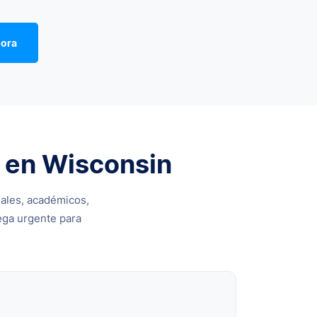
hora
s en Wisconsin
nales, académicos,
ega urgente para