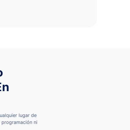
o
En
ualquier lugar de
la programación ni