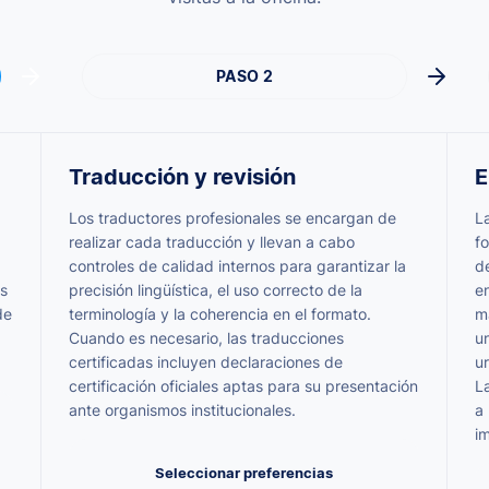
PASO 2
Traducción y revisión
E
Los traductores profesionales se encargan de
L
realizar cada traducción y llevan a cabo
fo
controles de calidad internos para garantizar la
de
os
precisión lingüística, el uso correcto de la
en
de
terminología y la coherencia en el formato.
m
Cuando es necesario, las traducciones
u
certificadas incluyen declaraciones de
u
certificación oficiales aptas para su presentación
L
ante organismos institucionales.
a 
im
Seleccionar preferencias