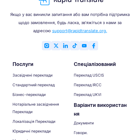
Якщо у вас виникли запитання або вам потрібна підтримка
щодо замовлення, будь ласка, зв'яжіться з нами за
адресою
support@rapidtranslate.org.
Послуги
Спеціалізований
Засвідчені переклади
Переклад USCIS
Стандартний переклад
Переклад IRCC
Бізнес-переклади
Переклад UKVI
Нотаріальне засвідчення
Варіанти використан
Переклади
ня
Локалізація Переклади
Документи
Юридичні переклади
Говори.