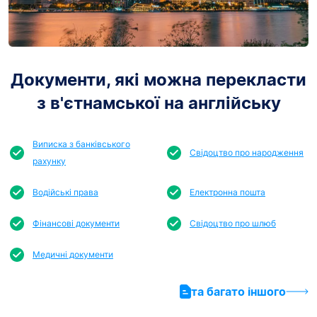
Документи, які можна перекласти
з в'єтнамської на англійську
Виписка з банківського
Свідоцтво про народження
рахунку
Водійські права
Електронна пошта
Фінансові документи
Свідоцтво про шлюб
Медичні документи
та багато іншого