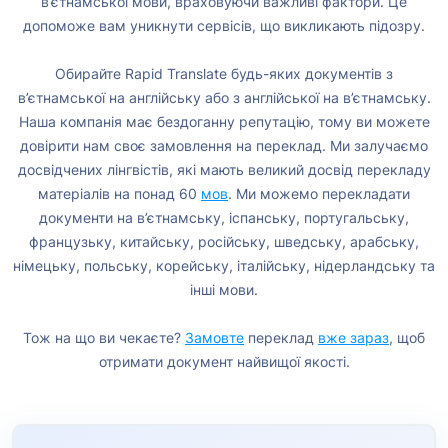
в’єтнамської мови, враховуючи важливі фактори. Це
допоможе вам уникнути сервісів, що викликають підозру.
Обирайте Rapid Translate будь-яких документів з
в’єтнамської на англійську або з англійської на в’єтнамську.
Наша компанія має бездоганну репутацію, тому ви можете
довірити нам своє замовлення на переклад. Ми залучаємо
досвідчених лінгвістів, які мають великий досвід перекладу
матеріалів на понад 60
мов
. Ми можемо перекладати
документи на в’єтнамську, іспанську, португальську,
французьку, китайську, російську, шведську, арабську,
німецьку, польську, корейську, італійську, нідерландську та
інші мови.
Тож на що ви чекаєте?
Замовте
переклад
вже зараз
, щоб
отримати документ найвищої якості.