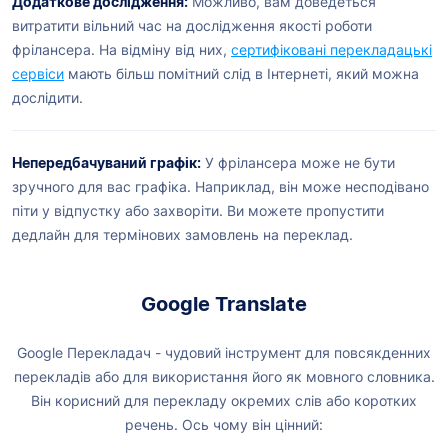
Додаткове дослідження:
Можливо, вам доведеться
витратити вільний час на дослідження якості роботи
фрілансера. На відміну від них,
сертифіковані перекладацькі
сервіси
мають більш помітний слід в Інтернеті, який можна
дослідити.
Непередбачуваний графік:
У фрілансера може не бути
зручного для вас графіка. Наприклад, він може несподівано
піти у відпустку або захворіти. Ви можете пропустити
дедлайн для термінових замовлень на переклад.
Google Translate
Google Перекладач - чудовий інструмент для повсякденних
перекладів або для використання його як мовного словника.
Він корисний для перекладу окремих слів або коротких
речень. Ось чому він цінний: