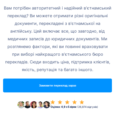
Вам потрібен авторитетний і надійний в'єтнамський
переклад? Ви
можете отримати різні оригінальні
документи, перекладені з в'єтнамської на
англійську. Цей
включає все, що завгодно, від
медичних записів до юридичних документів.
Ми
розглянемо фактори, які ви повинні враховувати
при виборі найкращого
в'єтнамського бюро
перекладів. Сюди входить ціна, підтримка клієнтів,
якість,
репутація та багато іншого.
Замовити переклад зараз
Оцінка: 4,9 з 5 зірок
(26,874 відгуків)