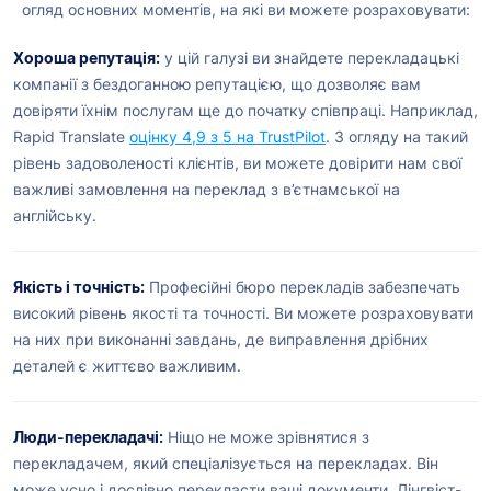
огляд основних моментів, на які ви можете розраховувати:
Хороша репутація:
у цій галузі ви знайдете перекладацькі
компанії з бездоганною репутацією, що дозволяє вам
довіряти їхнім послугам ще до початку співпраці. Наприклад,
Rapid Translate
оцінку 4,9 з 5 на TrustPilot
. З огляду на такий
рівень задоволеності клієнтів, ви можете довірити нам свої
важливі замовлення на переклад з в’єтнамської на
англійську.
Якість і точність:
Професійні бюро перекладів забезпечать
високий рівень якості та точності. Ви можете розраховувати
на них при виконанні завдань, де виправлення дрібних
деталей є життєво важливим.
Люди-перекладачі:
Ніщо не може зрівнятися з
перекладачем, який спеціалізується на перекладах. Він
може усно і дослівно перекласти ваші документи. Лінгвіст-