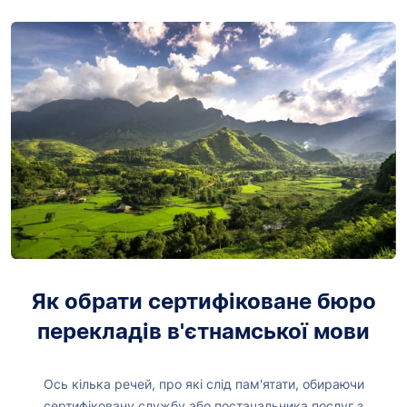
Як обрати сертифіковане бюро
перекладів в'єтнамської мови
Ось кілька речей, про які слід пам'ятати, обираючи
сертифіковану службу або постачальника послуг з