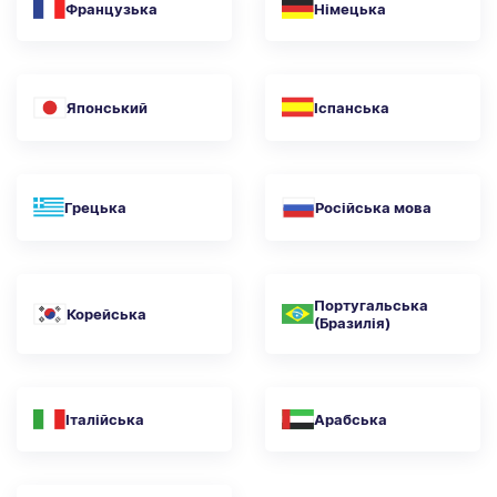
Французька
Німецька
Японський
Іспанська
Грецька
Російська мова
Португальська
Корейська
(Бразилія)
Італійська
Арабська