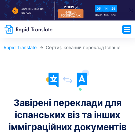
РІЧНИЦЯ
05
14
28
40% знижка на
ФЛЕШ-
швидкі
Hours
Min
Sec
РОЗПРОДАЖ
Rapid Translate
Сертифікований переклад Іспанія
Завірені переклади для
іспанських віз
та інших
імміграційних документів