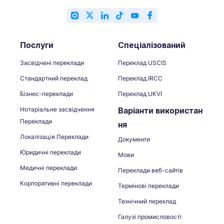
Послуги
Спеціалізований
Засвідчені переклади
Переклад USCIS
Стандартний переклад
Переклад IRCC
Бізнес-переклади
Переклад UKVI
Нотаріальне засвідчення
Варіанти використан
Переклади
ня
Локалізація Переклади
Документи
Юридичні переклади
Мови
Медичні переклади
Переклади веб-сайтів
Корпоративні переклади
Термінові переклади
Технічний переклад
Галузі промисловості