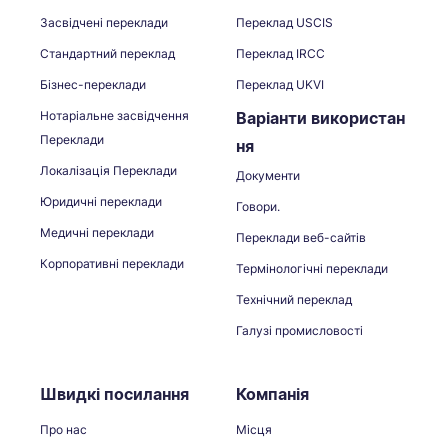
Засвідчені переклади
Переклад USCIS
Стандартний переклад
Переклад IRCC
Бізнес-переклади
Переклад UKVI
Нотаріальне засвідчення
Варіанти використан
Переклади
ня
Локалізація Переклади
Документи
Юридичні переклади
Говори.
Медичні переклади
Переклади веб-сайтів
Корпоративні переклади
Термінологічні переклади
Технічний переклад
Галузі промисловості
Швидкі посилання
Компанія
Про нас
Місця