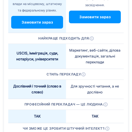
влади на місцевому, штатному
засвідчення.
та федеральному рівнях.
Замовити зараз
Замовити зараз
НАЙКРАЩЕ ПІДХОДИТЬ ДЛЯ:
Маркетинг, веб-сайти, ділова
USCIS, імміграція, суди,
документація, загальні
нотаріуси, університети
переклади
СТИЛЬ ПЕРЕКЛАДУ:
Дослівний і точний (слово в
Для зручності читання, а не
слово)
дослівно
ПРОФЕСІЙНИЙ ПЕРЕКЛАДАЧ — ЦЕ ЛЮДИНА:
ТАК
ТАК
ЧИ ЗМОЖЕ ЦЕ ЗРОБИТИ ШТУЧНИЙ ІНТЕЛЕКТ?: