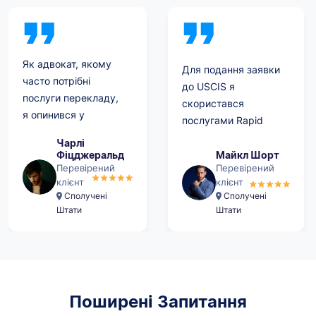
Як адвокат, якому
Для подання заявки
часто потрібні
до USCIS я
послуги перекладу,
скористався
я опинився у
послугами Rapid
скрутному
Translate
Чарлі
становищі. Компанія,
перекладів. Точність
Фіцджеральд
Майкл Шорт
послугами якої я
Перевірений
Перевірений
перекладів мене
користувався
клієнт
клієнт
вразила, і
Сполучені
Сполучені
роками, припинила
документи були
Штати
Штати
свою діяльність. У
прийняті без жодних
мене було менше
проблем. Мені дуже
ніж 48 годин, щоб
сподобався зручний
перекласти, завірити
у користуванні веб-
та надіслати факсом
сайт компанії,
Поширені Запитання
до USCIS
завдяки якому