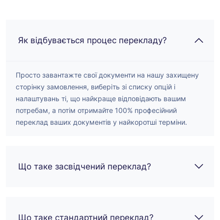
імміграційні
можна легко
документи. Я
завантажувати
знайшов у мережі
файли та безпечно
три компанії. Дві з
Як відбувається процес перекладу?
здійснювати оплату.
них так і не
Команда навіть ще
відповіли, але
раз перевірила всі
RapidTranslate
Просто завантажте свої документи на нашу захищену
деталі, щоб
відреагувала — і
сторінку замовлення, виберіть зі списку опцій і
переконатися у
зробила це негайно.
налаштувань ті, що найкраще відповідають вашим
відповідності
Я надіслав
потребам, а потім отримайте 100% професійний
вимогам USCIS. Я
документи
переклад ваших документів у найкоротші терміни.
надзвичайно
електронною
задоволений їхніми
поштою, і менш ніж
послугами і
за 36 годин отримав
обов’язково
Що таке засвідчений переклад?
саме те, що мені
скористаюся ними
було потрібно. Я
знову.
рекомендую Rapid
Translate потрібен
професійний
Що таке стандартний переклад?