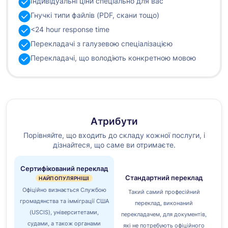
Індивідуальні ціни спеціально для вас
Гнучкі типи файлів (PDF, скани тощо)
<24 hour response time
Перекладачі з галузевою спеціалізацією
Перекладачі, що володіють конкретною мовою
Атрибути
Порівняйте, що входить до складу кожної послуги, і
дізнайтеся, що саме ви отримаєте.
Сертифікований переклад
Стандартний переклад
НАЙПОПУЛЯРНІШІ
Офіційно визнається Службою
Такий самий професійний
громадянства та імміграції США
переклад, виконаний
(USCIS), університетами,
перекладачем, для документів,
судами, а також органами
які не потребують офіційного