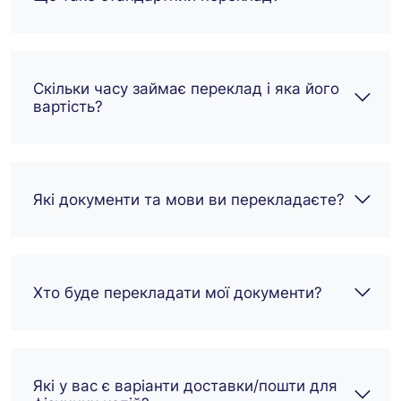
переклад за
розумною ціною та
вчасно (навіть
раніше терміну!!!). Я
Скільки часу займає переклад і яка його
знайшов свого
вартість?
нового надійного
партнера. Дякую,
RT.
Які документи та мови ви перекладаєте?
Хто буде перекладати мої документи?
Які у вас є варіанти доставки/пошти для