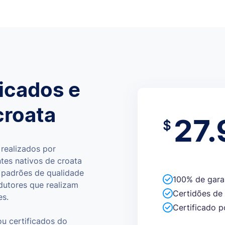
ficados e
croata
27.
$
realizados por
ntes nativos de croata
 padrões de qualidade
100% de gara
adutores que realizam
Certidões de
es.
Certificado p
u certificados do