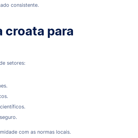
tado consistente.
a croata para
de setores:
es.
cos.
ientíficos.
seguro.
ormidade com as normas locais.