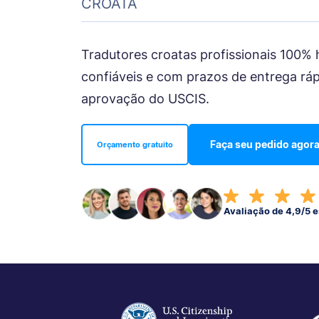
CROATA
Tradutores croatas profissionais 100%
confiáveis e com prazos de entrega ráp
aprovação do USCIS.
Faça seu pedido agor
Orçamento gratuito
Avaliação de 4,9/5 e