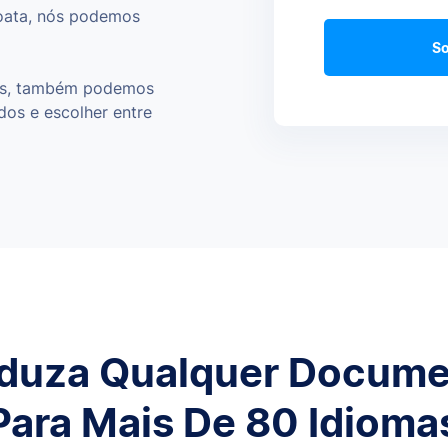
croata, nós podemos
So
mas, também podemos
idos e escolher entre
duza Qualquer Docum
Para Mais De 80 Idioma