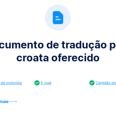
cumento de tradução p
croata oferecido
 de motorista
E-mail
Certidão d
mais