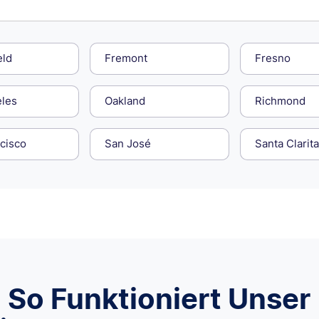
eld
Fremont
Fresno
eles
Oakland
Richmond
cisco
San José
Santa Clarita
So Funktioniert Unser