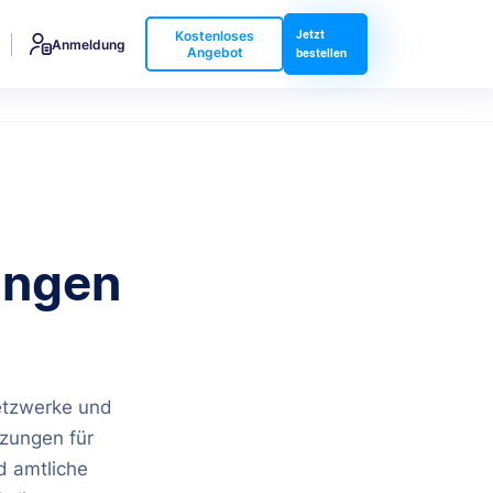
Kostenloses
Jetzt
Anmeldung
Angebot
bestellen
ungen
etzwerke und
zungen für
d amtliche