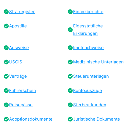
Strafregister
Finanzberichte
Apostille
Eidesstattliche
Erklärungen
Ausweise
Impfnachweise
USCIS
Medizinische Unterlagen
Verträge
Steuerunterlagen
Führerschein
Kontoauszüge
Reisepässe
Sterbeurkunden
Adoptionsdokumente
Juristische Dokumente