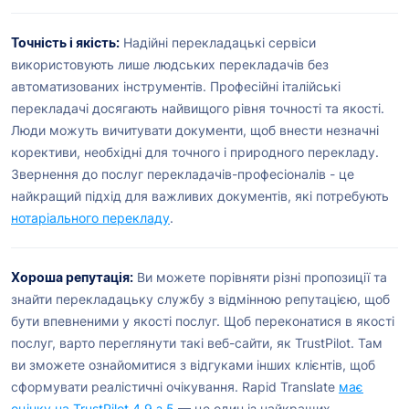
Точність і якість:
Надійні перекладацькі сервіси
використовують лише людських перекладачів без
автоматизованих інструментів. Професійні італійські
перекладачі досягають найвищого рівня точності та якості.
Люди можуть вичитувати документи, щоб внести незначні
корективи, необхідні для точного і природного перекладу.
Звернення до послуг перекладачів-професіоналів - це
найкращий підхід для важливих документів, які потребують
нотаріального перекладу
.
Хороша репутація:
Ви можете порівняти різні пропозиції та
знайти перекладацьку службу з відмінною репутацією, щоб
бути впевненими у якості послуг. Щоб переконатися в якості
послуг, варто переглянути такі веб-сайти, як TrustPilot. Там
ви зможете ознайомитися з відгуками інших клієнтів, щоб
сформувати реалістичні очікування. Rapid Translate
має
оцінку на TrustPilot 4,9 з 5
— це один із найкращих