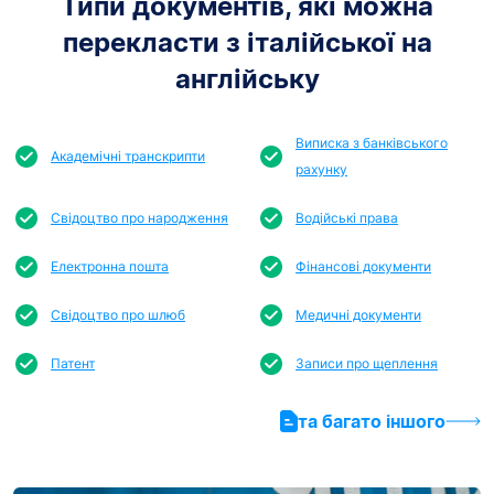
Типи документів, які можна
перекласти з італійської на
англійську
Виписка з банківського
Академічні транскрипти
рахунку
Свідоцтво про народження
Водійські права
Електронна пошта
Фінансові документи
Свідоцтво про шлюб
Медичні документи
Патент
Записи про щеплення
та багато іншого