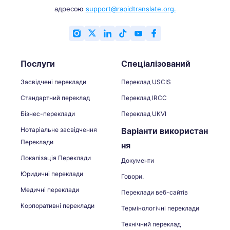
адресою
support@rapidtranslate.org.
Послуги
Спеціалізований
Засвідчені переклади
Переклад USCIS
Стандартний переклад
Переклад IRCC
Бізнес-переклади
Переклад UKVI
Нотаріальне засвідчення
Варіанти використан
Переклади
ня
Локалізація Переклади
Документи
Юридичні переклади
Говори.
Медичні переклади
Переклади веб-сайтів
Корпоративні переклади
Термінологічні переклади
Технічний переклад