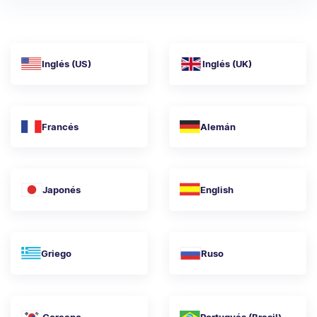
Inglés (US)
Inglés (UK)
Francés
Alemán
Japonés
English
Griego
Ruso
Coreano
Portugués (Brasil)