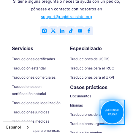
Si tiene alguna pregunta o necesita ayuda con un pedido,
póngase en contacto con nosotros en
support@rapidtranslate.org
Servicios
Especializado
Traducciones certificadas
Traducciones de USCIS
Traducción estándar
Traducciones para el IRCC
Traducciones comerciales
Traducciones para el UKVI
Traducciones con
Casos prácticos
certificación notarial
Documentos
Traducciones de localización
Idiomas
¿NECESITAS
Traducciones jurídicas
Traducciones de sitios web
AYUDA?
Traducciones médicas
Traducciones urgentes
Español
Traducciones para empresas
Traducción técnica