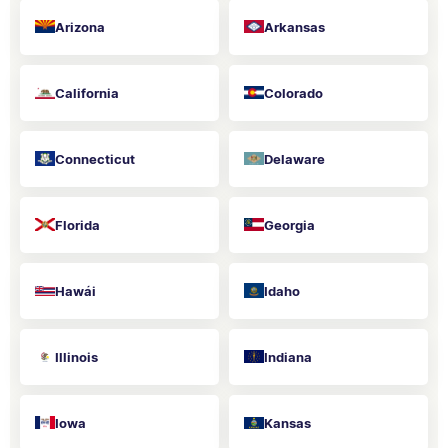
Arizona
Arkansas
California
Colorado
Connecticut
Delaware
Florida
Georgia
Hawái
Idaho
Illinois
Indiana
Iowa
Kansas