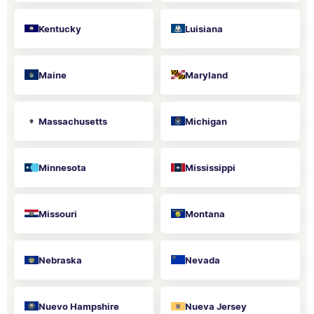
Kentucky
Luisiana
Maine
Maryland
Massachusetts
Michigan
Minnesota
Mississippi
Missouri
Montana
Nebraska
Nevada
Nuevo Hampshire
Nueva Jersey