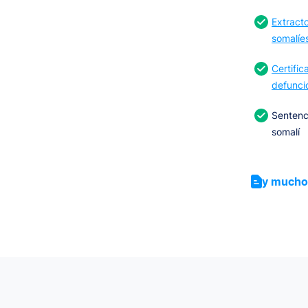
Extract
somalíe
Certifi
defunci
Sentenc
somalí
y mucho