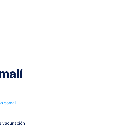
malí
ón somalí
e vacunación