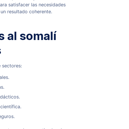
ara satisfacer las necesidades
 un resultado coherente.
s al somalí
s
 sectores:
les.
s.
dácticos.
ientífica.
eguros.