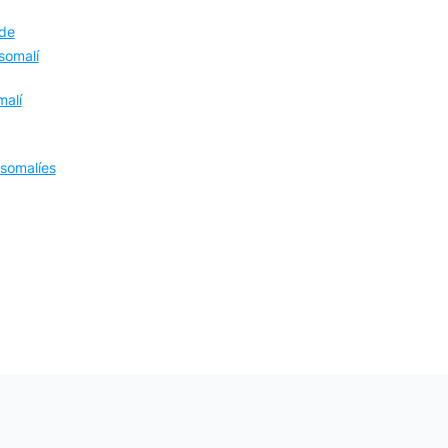
 de
somalí
malí
somalíes