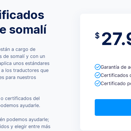
ificados
de somalí
27.
$
están a cargo de
os de somalí y con un
aplica unos estándares
Garantía de 
 a los traductores que
Certificados 
es para nuestros
Certificado p
o certificados del
, podemos ayudarle.
bién podemos ayudarle;
idos y elegir entre más