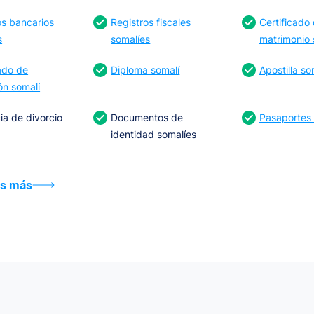
os bancarios
Registros fiscales
Certificado
s
somalíes
matrimonio 
cado de
Diploma somalí
Apostilla so
ón somalí
ia de divorcio
Documentos de
Pasaportes 
identidad somalíes
s más