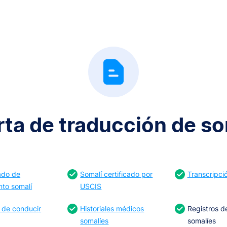
rta de traducción de so
cado de
Somalí certificado por
Transcripci
nto somalí
USCIS
 de conducir
Historiales médicos
Registros d
somalíes
somalíes