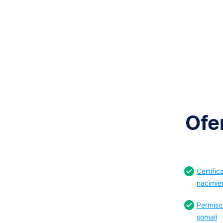
Ofe
Certifi
nacimie
Permiso
somalí