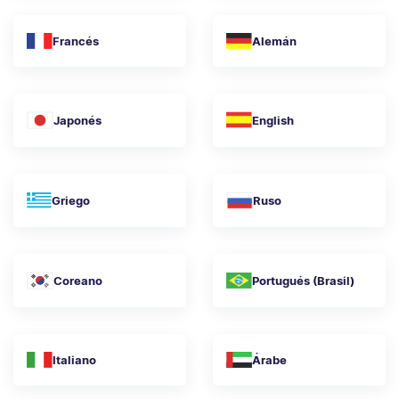
Francés
Alemán
Japonés
English
Griego
Ruso
Coreano
Portugués (Brasil)
Italiano
Árabe