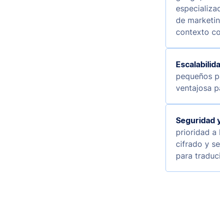
especializ
de marketin
contexto co
Escalabilid
pequeños pá
ventajosa 
Seguridad y
prioridad a
cifrado y s
para traduc