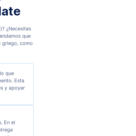
late
a)? ¿Necesitas
omendamos que
l griego, como
 lo que
mento. Esta
es y apoyar
. En el
ntrega