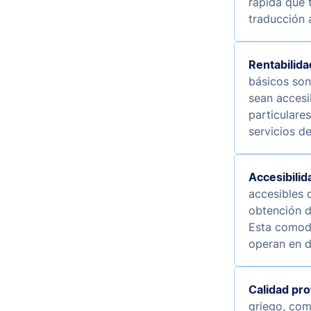
rápida que 
traducción a
Rentabilida
básicos son
sean accesi
particulare
servicios d
Accesibili
accesibles d
obtención de
Esta comodi
operan en d
Calidad pro
griego, com