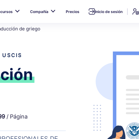
ecursos
Compañía
Precios
Inicio de sesión
aducción de griego
 USCIS
ción
99
/ Página
PROFESIONALES DE