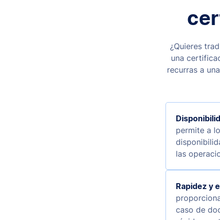
cer
¿Quieres trad
una certific
recurras a un
Disponibili
permite a l
disponibili
las operaci
Rapidez y e
proporciona
caso de do