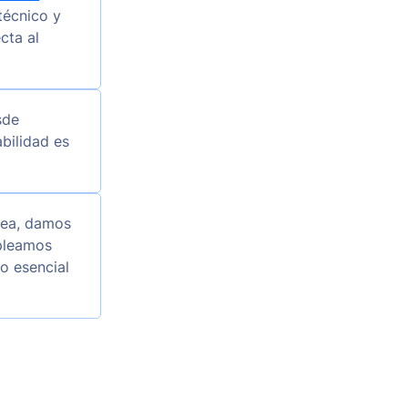
técnico y
cta al
sde
bilidad es
nea, damos
mpleamos
go esencial