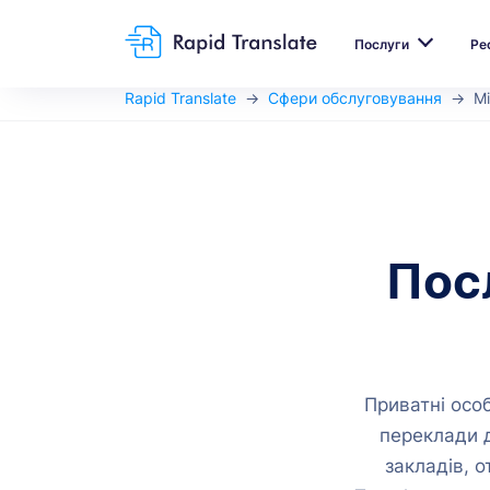
Послуги
Ре
Rapid Translate
Сфери обслуговування
М
Посл
Приватні особ
переклади д
закладів, о