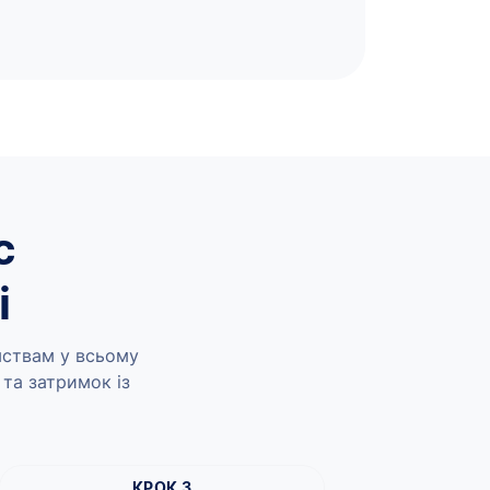
с
і
мствам у всьому
 та затримок із
КРОК 3