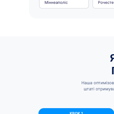
Міннеаполіс
Рочесте
Наша оптимізов
штаті отримува
КРОК 1