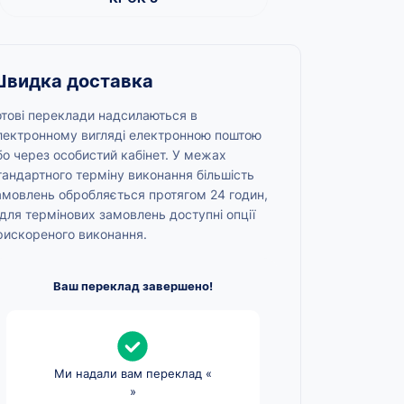
видка доставка
отові переклади надсилаються в
лектронному вигляді електронною поштою
бо через особистий кабінет. У межах
тандартного терміну виконання більшість
амовлень обробляється протягом 24 годин,
 для термінових замовлень доступні опції
рискореного виконання.
Ваш переклад завершено!
Ми надали вам переклад «
»