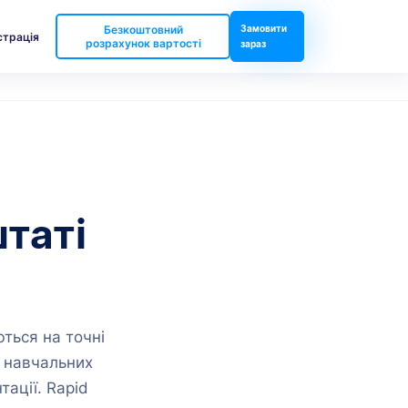
Безкоштовний
Замовити
страція
розрахунок вартості
зараз
штаті
ються на точні
о навчальних
тації. Rapid