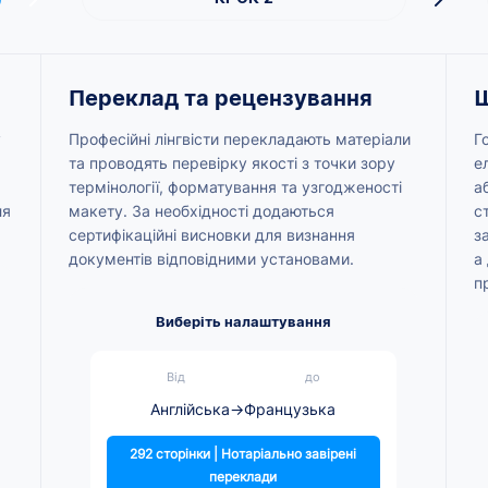
Переклад та рецензування
Ш
у
Професійні лінгвісти перекладають матеріали
Г
та проводять перевірку якості з точки зору
е
термінології, форматування та узгодженості
а
ля
макету. За необхідності додаються
с
сертифікаційні висновки для визнання
з
документів відповідними установами.
а
п
Виберіть налаштування
Від
до
Англійська
→
Французька
292 сторінки | Нотаріально завірені
переклади