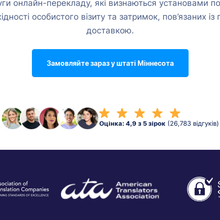
луги онлайн-перекладу, які визнаються установами по
ідності особистого візиту та затримок, пов’язаних і
доставкою.
Замовляйте зараз у штаті Міннесота
Оцінка: 4,9 з 5 зірок
(26,783 відгуків)