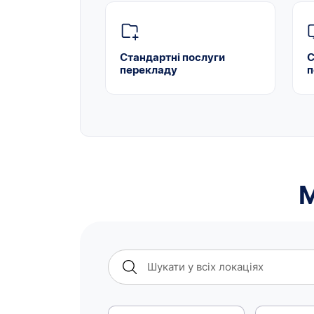
Стандартні послуги
С
перекладу
п
М