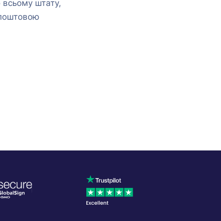
 всьому штату,
з поштовою