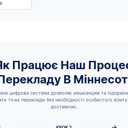
р
Як Працює Наш Проце
Перекладу В Міннесот
ана цифрова система дозволяє мешканцям та підприє
ти точні переклади без необхідності особистого візиту
доставкою.
КРОК 2