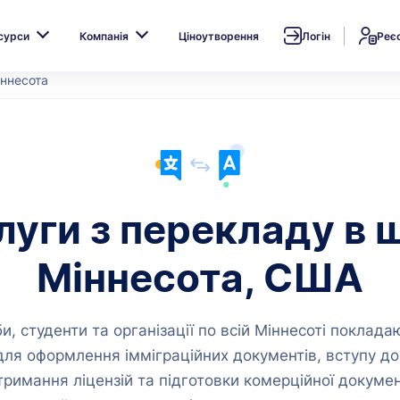
сурси
Компанія
Ціноутворення
Логін
Реє
іннесота
уги з перекладу в 
Міннесота, США
и, студенти та організації по всій Міннесоті поклада
ля оформлення імміграційних документів, вступу д
тримання ліцензій та підготовки комерційної докумен