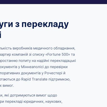
уги з перекладу
і
ількість виробників медичного обладнання,
артир компаній зі списку «Fortune 500» та
зростанню попиту на надійні перекладацькі
окументів у Міннеаполісі до перевірки
поративних документів у Рочестері й
ртаються до Rapid Translate підтримкою,
х вимог.
ти, які дотримуються вимог щодо
при перекладі юридичних, наукових,