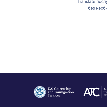
Translate пос
без необх