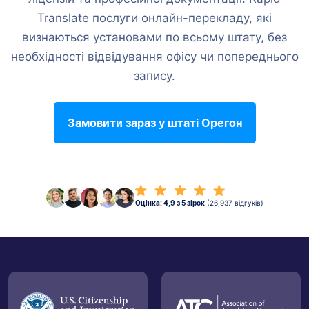
Translate послуги онлайн-перекладу, які
визнаються установами по всьому штату, без
необхідності відвідування офісу чи попереднього
запису.
Замовити зараз у штаті Орегон
Оцінка: 4,9 з 5 зірок
(26,937 відгуків)