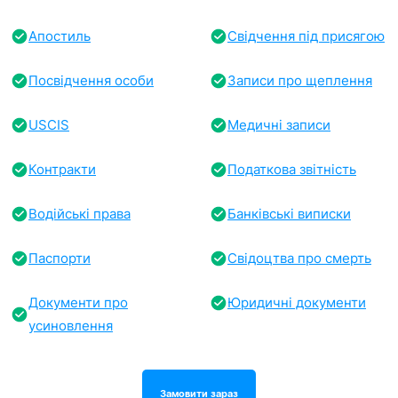
Апостиль
Свідчення під присягою
Посвідчення особи
Записи про щеплення
USCIS
Медичні записи
Контракти
Податкова звітність
Водійські права
Банківські виписки
Паспорти
Свідоцтва про смерть
Документи про
Юридичні документи
усиновлення
Замовити зараз