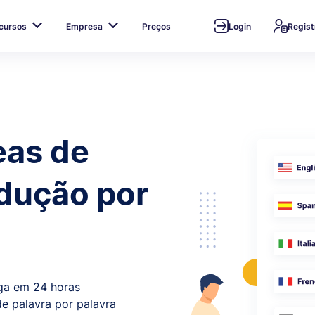
cursos
Empresa
Preços
Login
Regist
eas de
adução por
ga em 24 horas
e palavra por palavra