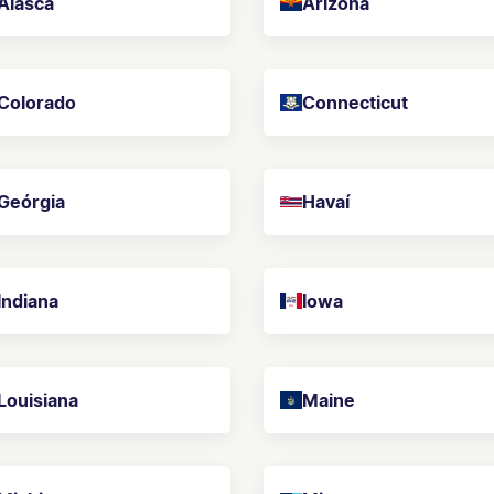
Alasca
Arizona
Colorado
Connecticut
Geórgia
Havaí
Indiana
Iowa
Louisiana
Maine