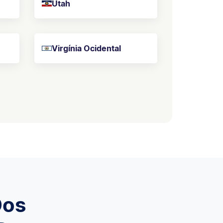
Utah
Virgínia Ocidental
Dos