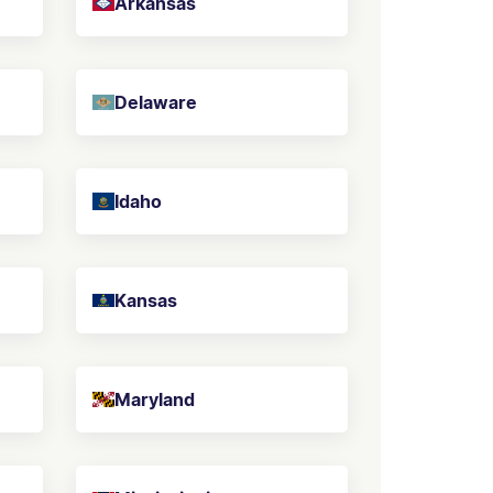
Arkansas
Delaware
Idaho
Kansas
Maryland