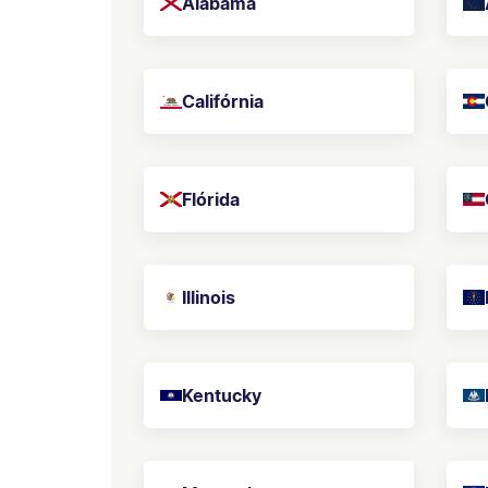
Alabama
Califórnia
Flórida
Illinois
Kentucky