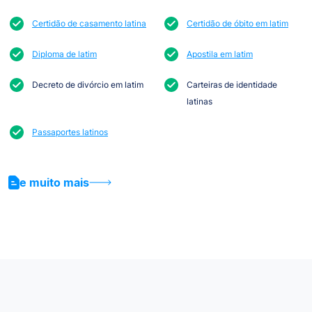
Certidão de casamento latina
Certidão de óbito em latim
Diploma de latim
Apostila em latim
Decreto de divórcio em latim
Carteiras de identidade
latinas
Passaportes latinos
e muito mais