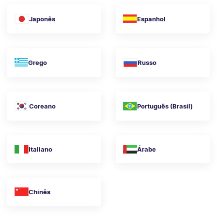
Japonês
Espanhol
Grego
Russo
Coreano
Português (Brasil)
Italiano
Árabe
Chinês