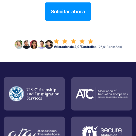
Solicitar ahora
Valoración de 4,9/5 estrellas
(26,913 reseñas)