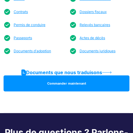
Contrats
Dossiers fiscaux
Permis de conduire
Relevés bancaires
Passeports
Actes de décès
Documents d'adoption
Documents juridiques
Documents que nous traduisons
Commander maintenant
Plus de questions ? Parlons-